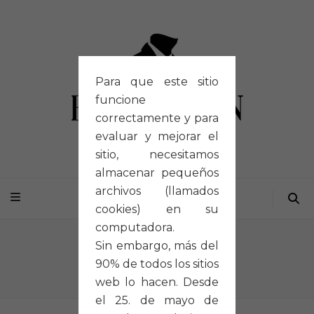
Para que este sitio
funcione
correctamente y para
evaluar y mejorar el
sitio, necesitamos
almacenar pequeños
archivos (llamados
cookies) en su
computadora.
Autor:
J.D. Gil
Sin embargo, más del
90% de todos los sitios
Inicio
/
J.D. Gil
web lo hacen. Desde
el 25. de mayo de