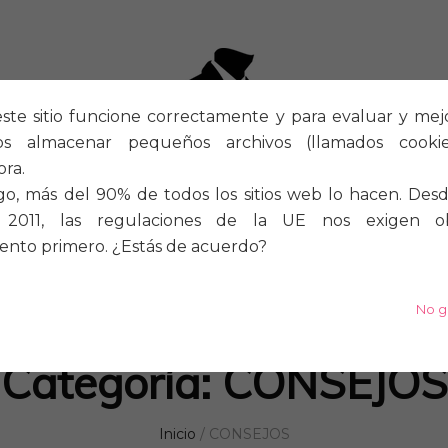
ste sitio funcione correctamente y para evaluar y mejora
os almacenar pequeños archivos (llamados cook
ra.
o, más del 90% de todos los sitios web lo hacen. Desd
2011, las regulaciones de la UE nos exigen o
ento primero. ¿Estás de acuerdo?
S
A MEDIDA
ZAPATOS
No g
Categoría:
CONSEJOS
Inicio
/
CONSEJOS