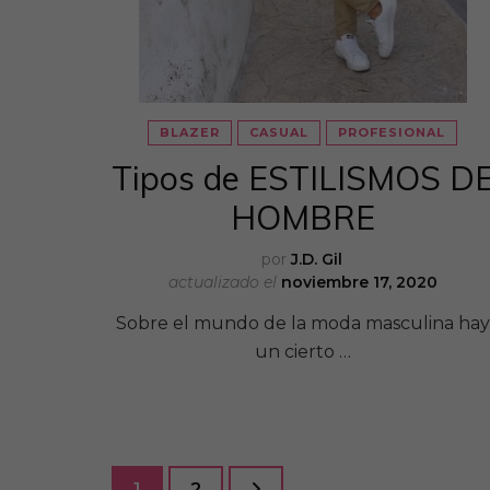
BLAZER
CASUAL
PROFESIONAL
Tipos de ESTILISMOS D
HOMBRE
por
J.D. Gil
actualizado el
noviembre 17, 2020
Sobre el mundo de la moda masculina hay
un cierto …
Paginación
Página
Página
1
2