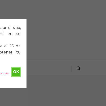
r el sitio,
ies) en su
e el 25. de
btener tu
OK
racias