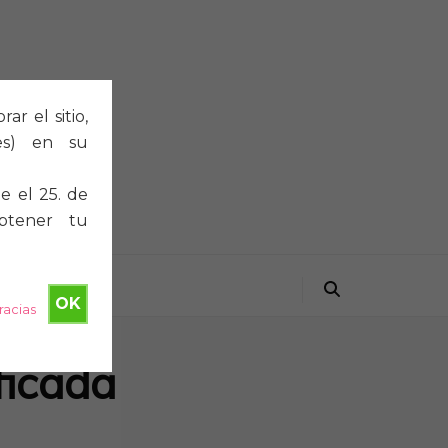
r el sitio,
ies) en su
e el 25. de
btener tu
OK
racias
ficada