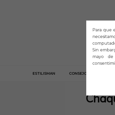
Para que e
necesitam
computado
Sin embarg
mayo de 
consentimi
ESTILISMAN
CONSEJOS
LOOK
Chaqu