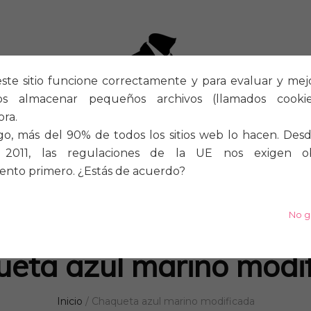
ste sitio funcione correctamente y para evaluar y mejora
os almacenar pequeños archivos (llamados cook
ra.
o, más del 90% de todos los sitios web lo hacen. Desd
2011, las regulaciones de la UE nos exigen o
ento primero. ¿Estás de acuerdo?
S
A MEDIDA
ZAPATOS
No g
eta azul marino modi
Inicio
/
Chaqueta azul marino modificada