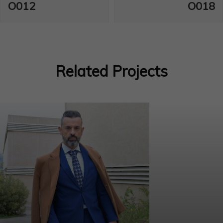
O012
O018
de
entradas
Related Projects