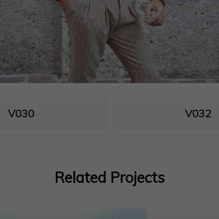
Navegación
V030
V032
de
entradas
Related Projects