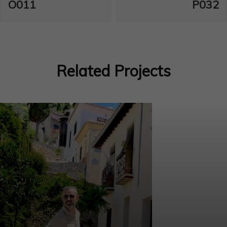
O011
P032
de
entradas
Related Projects