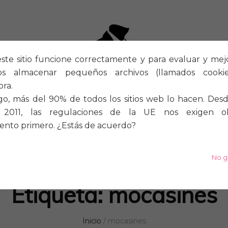
ste sitio funcione correctamente y para evaluar y mejora
os almacenar pequeños archivos (llamados cook
ra.
o, más del 90% de todos los sitios web lo hacen. Desd
2011, las regulaciones de la UE nos exigen o
ento primero. ¿Estás de acuerdo?
S
A MEDIDA
ZAPATOS
No g
Etiqueta:
mocasines
Inicio
/
mocasines