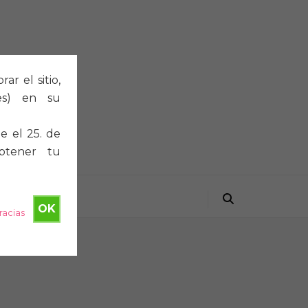
r el sitio,
ies) en su
e el 25. de
btener tu
OK
racias