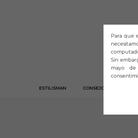
Para que e
necesitam
computado
Sin embarg
mayo de 
consentimi
ESTILISMAN
CONSEJOS
LOOK