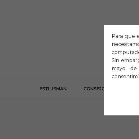
Para que e
necesitam
computado
Sin embarg
mayo de 
consentimi
ESTILISMAN
CONSEJOS
LOOK