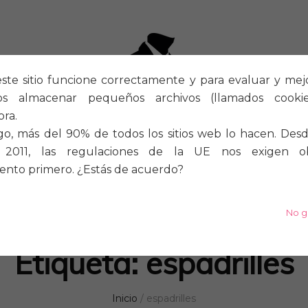
ste sitio funcione correctamente y para evaluar y mejora
os almacenar pequeños archivos (llamados cook
ra.
o, más del 90% de todos los sitios web lo hacen. Desd
2011, las regulaciones de la UE nos exigen o
ento primero. ¿Estás de acuerdo?
S
A MEDIDA
ZAPATOS
No g
Etiqueta:
espadrilles
Inicio
/
espadrilles