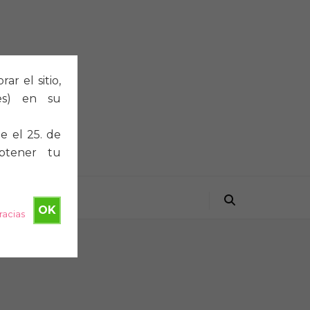
r el sitio,
ies) en su
e el 25. de
btener tu
OK
racias