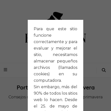
Para que este sitio
funcione
correctamente y para
evaluar y mejorar el
sitio, necesitamos
almacenar pequeños
archivos (llamados
cookies) en su
computadora.
Portfolio Category:
Primavera
Sin embargo, más del
90% de todos los sitios
Consejos de outfit de hombre para la primavera
web lo hacen. Desde
el 25. de mayo de
Inicio
/
Primavera
(Página 2)