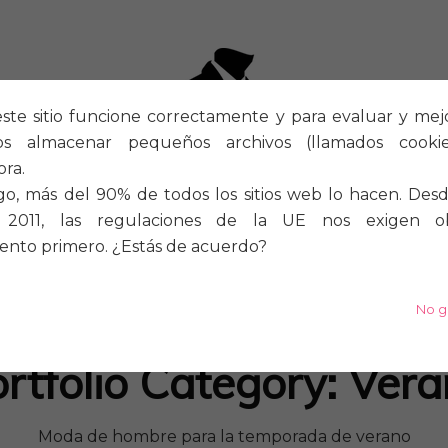
ste sitio funcione correctamente y para evaluar y mejora
os almacenar pequeños archivos (llamados cook
ra.
o, más del 90% de todos los sitios web lo hacen. Desd
2011, las regulaciones de la UE nos exigen o
ento primero. ¿Estás de acuerdo?
S
A MEDIDA
ZAPATOS
No g
rtfolio Category:
Vera
Moda de hombre para la temporada de verano