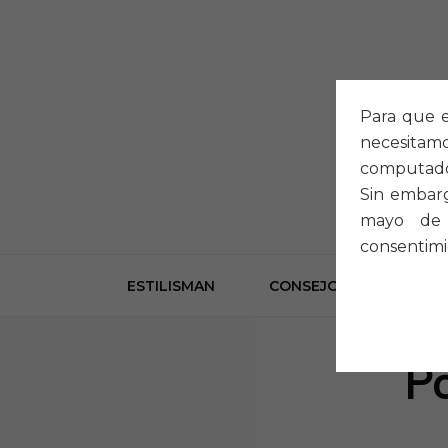
Para que e
necesitam
computado
Sin embarg
mayo de 
consentimi
ESTILISMAN
CONSEJOS
LOOK
Po