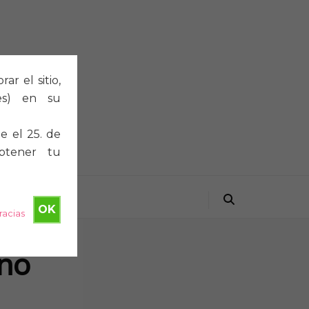
r el sitio,
ies) en su
e el 25. de
btener tu
OK
racias
no