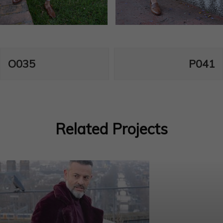
Navegación
O035
P041
de
entradas
Related Projects